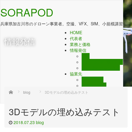
SORAPOD
兵庫県加古川市のドローン事業者。空撮、VFX、SfM、小規模講習
HOME
代表者
情報発信
業務と価格
情報発信
blog
ドローン飛行場まとめ
YouTube チャンネル
協業先
TactSystem
東北ドローン
扶和ドローン
Home
blog
3Dモデルの埋め込みテスト
お問い合わせ
3Dモデルの埋め込みテスト
2018.07.23
blog