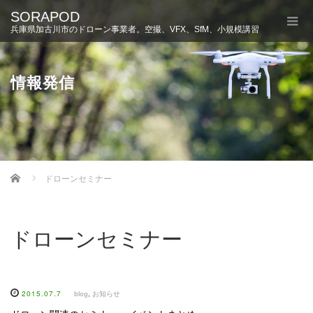
SORAPOD
兵庫県加古川市のドローン事業者。空撮、VFX、SfM、小規模講習
情報発信
Home
ドローンセミナー
ドローンセミナー
2015.07.7
blog
,
お知らせ