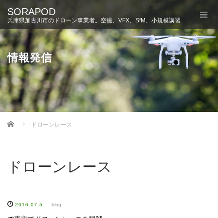
SORAPOD
兵庫県加古川市のドローン事業者。空撮、VFX、SfM、小規模講習
情報発信
Home
ドローンレース
ドローンレース
2016.07.5
blog