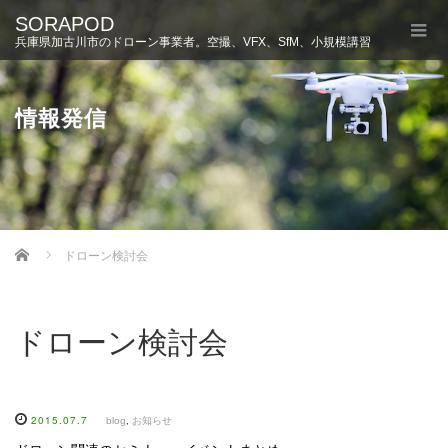
SORAPOD
兵庫県加古川市のドローン事業者。空撮、VFX、SfM、小規模講習
情報発信
Home
ドローン検討会
ドローン検討会
2015.07.7
blog
,
お知らせ