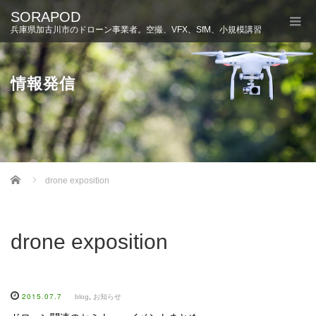
SORAPOD
兵庫県加古川市のドローン事業者。空撮、VFX、SfM、小規模講習
情報発信
Home
drone exposition
drone exposition
2015.07.7
blog
,
お知らせ