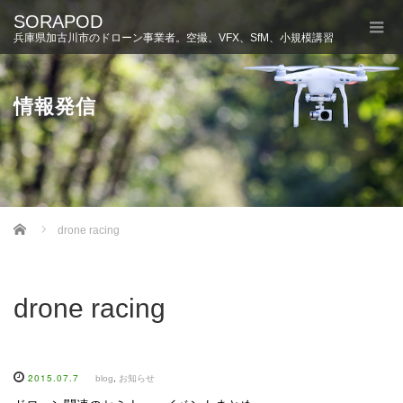
SORAPOD
兵庫県加古川市のドローン事業者。空撮、VFX、SfM、小規模講習
情報発信
Home
drone racing
drone racing
2015.07.7
blog
,
お知らせ