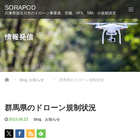
SORAPOD
兵庫県加古川市のドローン事業者。空撮、VFX、SfM、小規模講習
情報発信
Home
blog
,
お知らせ
群馬県のドローン規制状況
群馬県のドローン規制状況
2015.06.23
blog
、
お知らせ