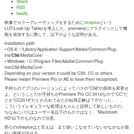
Share
RSS
feedly
映像でカラーグレーディングをするために
cineplus
という
LUT(Look Up Table)を導入した。premiereにプラグインとして機
能を追加するに際して、以下のような説明がある。
Installation path:
• OS X: ! /Library/Application Support/Adobe/Common/Plug-
Ins/
CS6
/MediaCore/
• Windows: ! C:\Program Files\Adobe\Common\Plug-
Ins\CS6\MediaCore\
Depending on your version it could be CS5, CC or others.
Please restart Premiere Pro or AE to have them recognized.
手持ちのアプリのバージョンによってパスの”CS6″の箇所を変更せ
よ、ということだが手持ちがPremiere Pro CC 2014なので”CC”だ
とか”CC2014″だとか入れてみたが結局正解は”7.0″だった、、、
こういうイレギュラーな処理はちゃんと説明して欲しいものだ。
ちなみにパスはユーザー名以下のものではなく、”Macintosh
HD”以下のものなので注意。
肝心のcineplusはと言えば、まだ使いこなせていないがなかなか面
白い色味が出せる。