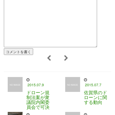
2015.07.9
2015.07.7
ドローン規
佐賀県のド
制法案が衆
ローンに関
議院内閣委
する動向
員会で可決