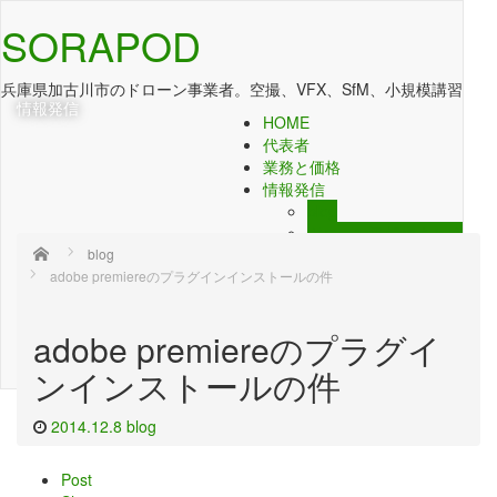
SORAPOD
兵庫県加古川市のドローン事業者。空撮、VFX、SfM、小規模講習
情報発信
HOME
代表者
業務と価格
情報発信
blog
ドローン飛行場まとめ
Home
blog
YouTube チャンネル
adobe premiereのプラグインインストールの件
協業先
TactSystem
東北ドローン
adobe premiereのプラグイ
扶和ドローン
お問い合わせ
ンインストールの件
2014.12.8
blog
Post