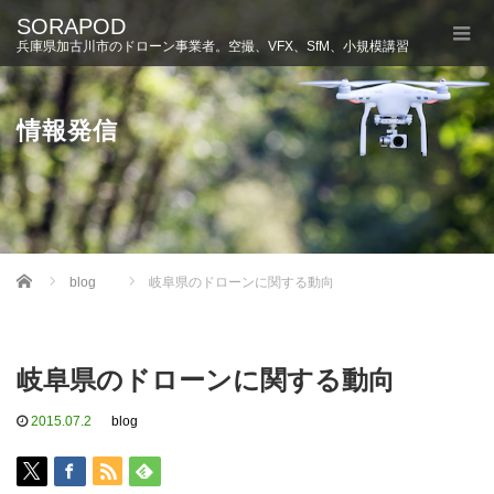
SORAPOD
兵庫県加古川市のドローン事業者。空撮、VFX、SfM、小規模講習
情報発信
Home
blog
岐阜県のドローンに関する動向
岐阜県のドローンに関する動向
2015.07.2
blog