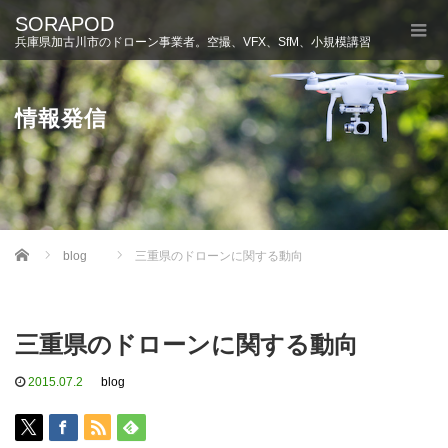
SORAPOD
兵庫県加古川市のドローン事業者。空撮、VFX、SfM、小規模講習
情報発信
Home
blog
三重県のドローンに関する動向
三重県のドローンに関する動向
2015.07.2
blog