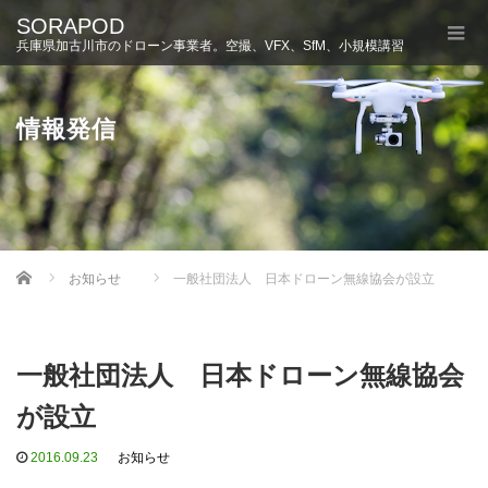
SORAPOD
兵庫県加古川市のドローン事業者。空撮、VFX、SfM、小規模講習
情報発信
Home
お知らせ
一般社団法人 日本ドローン無線協会が設立
一般社団法人 日本ドローン無線協会
が設立
2016.09.23
お知らせ