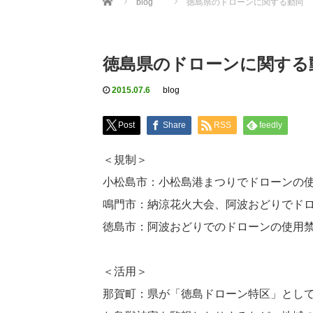
blog
徳島県のドローンに関する動向
徳島県のドローンに関する
2015.07.6
blog
Post
Share
RSS
feedly
＜規制＞
小松島市：小松島港まつりでドローンの
鳴門市：納涼花火大会、阿波おどりでド
徳島市：阿波おどりでのドローンの使用
＜活用＞
那賀町：県が「徳島ドローン特区」とし