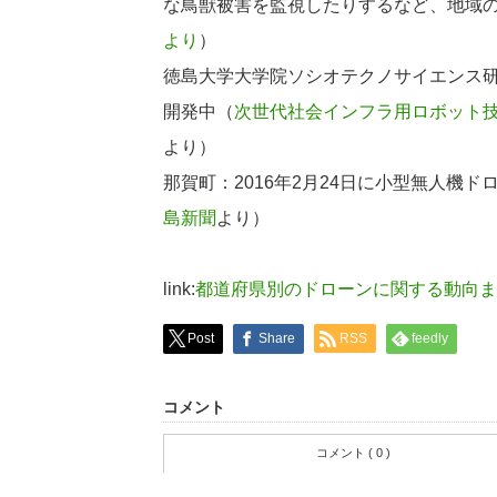
な鳥獣被害を監視したりするなど、地域
より
）
徳島大学大学院ソシオテクノサイエンス
開発中（
次世代社会インフラ用ロボット
より）
那賀町：2016年2月24日に小型無人機
島新聞
より）
link:
都道府県別のドローンに関する動向ま
Post
Share
RSS
feedly
コメント
コメント ( 0 )